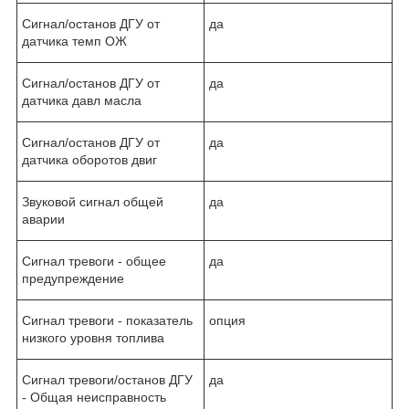
Сигнал/останов ДГУ от
да
датчика темп ОЖ
Сигнал/останов ДГУ от
да
датчика давл масла
Сигнал/останов ДГУ от
да
датчика оборотов двиг
Звуковой сигнал общей
да
аварии
Сигнал тревоги - общее
да
предупреждение
Сигнал тревоги - показатель
опция
низкого уровня топлива
Сигнал тревоги/останов ДГУ
да
- Общая неисправность