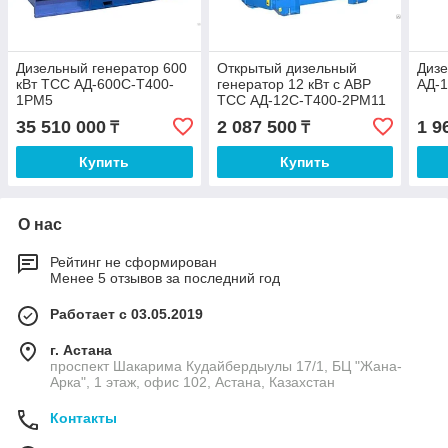
Дизельный генератор 600
Открытый дизельный
Дизе
кВт ТСС АД-600С-Т400-
генератор 12 кВт с АВР
АД-
1РМ5
ТСС АД-12С-Т400-2РМ11
TTd 17TS A
35 510 000
2 087 500
1 9
₸
₸
Купить
Купить
О нас
Рейтинг не сформирован
Менее 5 отзывов за последний год
Работает с 03.05.2019
г. Астана
проспект Шакарима Кудайбердыулы 17/1, БЦ "Жана-
Арка", 1 этаж, офис 102, Астана, Казахстан
Контакты