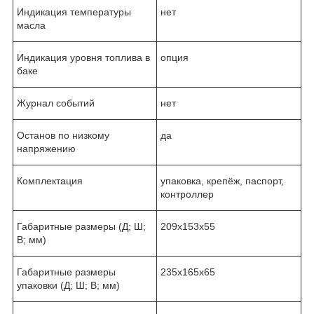
Индикация температуры
нет
масла
Индикация уровня топлива в
опция
баке
Журнал событий
нет
Останов по низкому
да
напряжению
Комплектация
упаковка, крепёж, паспорт,
контроллер
Габаритные размеры (Д; Ш;
209х153х55
В; мм)
Габаритные размеры
235х165х65
упаковки (Д; Ш; В; мм)