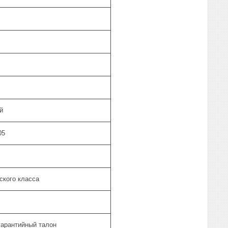
й
05
ского класса
гарантийный талон