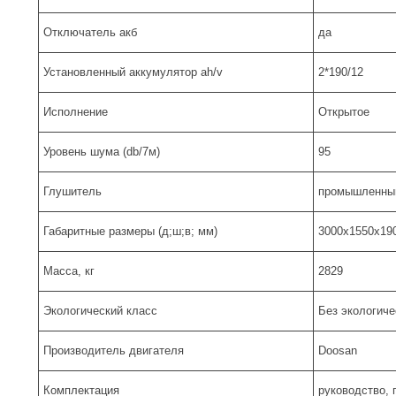
Отключатель акб
да
Установленный аккумулятор ah/v
2*190/12
Исполнение
Открытое
Уровень шума (db/7м)
95
Глушитель
промышленны
Габаритные размеры (д;ш;в; мм)
3000х1550х19
Масса, кг
2829
Экологический класс
Без экологиче
Производитель двигателя
Doosan
Комплектация
руководство, 