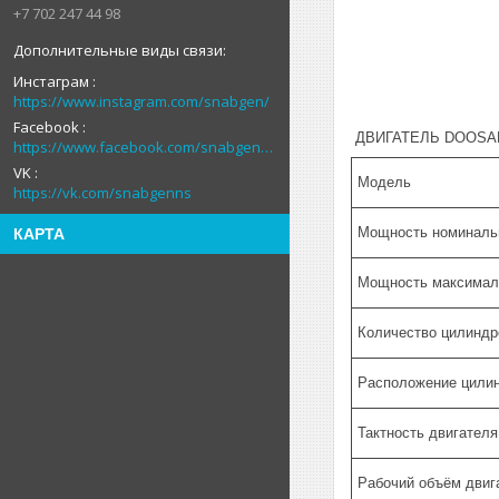
+7 702 247 44 98
Инстаграм
https://www.instagram.com/snabgen/
Facebook
ДВИГАТЕЛЬ DOOSA
https://www.facebook.com/snabgenNS
VK
Модель
https://vk.com/snabgenns
Мощность номинальн
КАРТА
Мощность максималь
Количество цилиндр
Расположение цили
Тактность двигателя
Рабочий объём двига