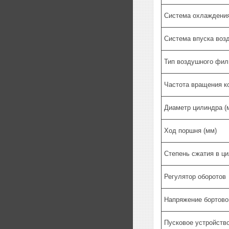
Система охлаждени
Система впуска воз
Тип воздушного фил
Частота вращения к
Диаметр цилиндра (
Ход поршня (мм)
Степень сжатия в ц
Регулятор оборотов
Напряжение бортовог
Пусковое устройство