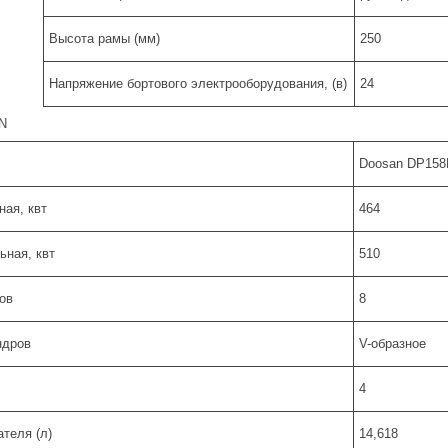
Высота рамы (мм)
250
Напряжение бортового электрооборудования, (в)
24
N
Doosan DP158
ая, квт
464
ная, квт
510
ов
8
ндров
V-образное
4
теля (л)
14,618