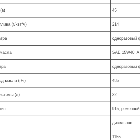
(а)
45
лива (г/квт*ч)
214
ьтра
одноразовый 
 масла
SAE 15W40, A
тра
одноразовый 
д масла (г/ч)
485
истемы (л)
22
тип
915, ременной
дизельное
1155