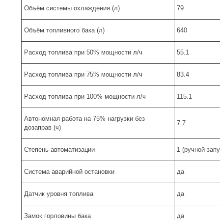
Объём системы охлаждения (л)
79
Объём топливного бака (л)
640
Расход топлива при 50% мощности л/ч
55.1
Расход топлива при 75% мощности л/ч
83.4
Расход топлива при 100% мощности л/ч
115.1
Автономная работа на 75% нагрузки без
7.7
дозаправ (ч)
Степень автоматизации
1 (ручной запу
Система аварийной остановки
да
Датчик уровня топлива
да
Замок горловины бака
да