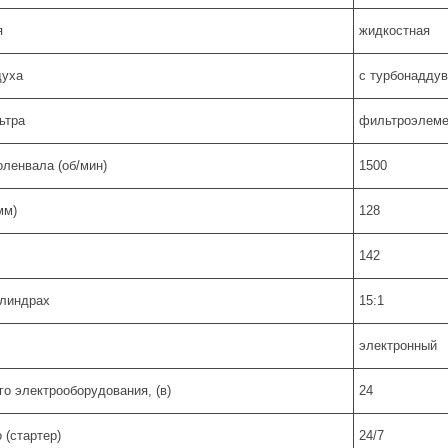
я
жидкостная
духа
с турбонадду
ьтра
фильтроэлеме
оленвала (об/мин)
1500
мм)
128
142
илиндрах
15:1
электронный
о электрооборудования, (в)
24
 (стартер)
24/7