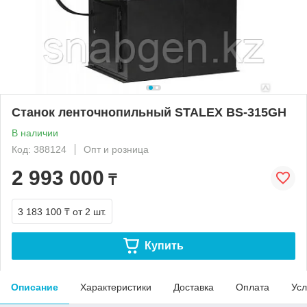
Станок ленточнопильный STALEX BS-315GH
В наличии
Код: 388124
Опт и розница
2 993 000
₸
3 183 100 ₸
от 2 шт.
Купить
Описание
Характеристики
Доставка
Оплата
Усл