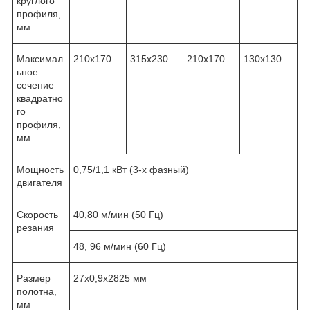
круглого
профиля,
мм
Максимал
210х170
315х230
210х170
130х130
ьное
сечение
квадратно
го
профиля,
мм
Мощность
0,75/1,1 кВт (3-х фазный)
двигателя
Скорость
40,80 м/мин (50 Гц)
резания
48, 96 м/мин (60 Гц)
Размер
27х0,9х2825 мм
полотна,
мм