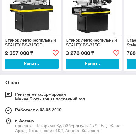
Станок ленточнопильный
Станок ленточнопильный
Стан
STALEX BS-315GD
STALEX BS-315G
Stal
2 357 000
3 270 000
769
₸
₸
Купить
Купить
О нас
Рейтинг не сформирован
Менее 5 отзывов за последний год
Работает с 03.05.2019
г. Астана
проспект Шакарима Кудайбердыулы 17/1, БЦ "Жана-
Арка", 1 этаж, офис 102, Астана, Казахстан