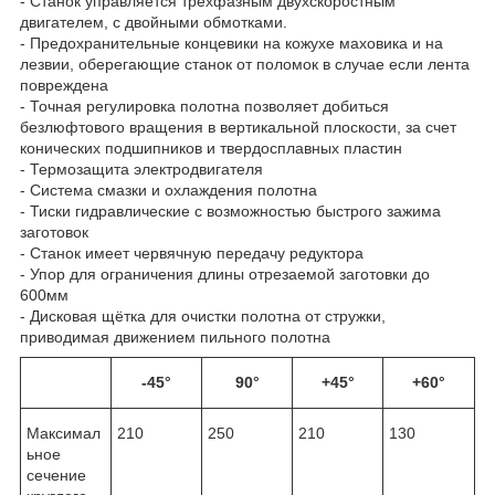
- Станок управляется трёхфазным двухскоростным
двигателем, с двойными обмотками.
- Предохранительные концевики на кожухе маховика и на
лезвии, оберегающие станок от поломок в случае если лента
повреждена
- Точная регулировка полотна позволяет добиться
безлюфтового вращения в вертикальной плоскости, за счет
конических подшипников и твердосплавных пластин
- Термозащита электродвигателя
- Система смазки и охлаждения полотна
- Тиски гидравлические с возможностью быстрого зажима
заготовок
- Станок имеет червячную передачу редуктора
- Упор для ограничения длины отрезаемой заготовки до
600мм
- Дисковая щётка для очистки полотна от стружки,
приводимая движением пильного полотна
-45°
90°
+45°
+60°
Максимал
210
250
210
130
ьное
сечение