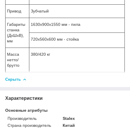
Привод
Зубчатый
Габариты
1630х900х1550 мм - пила
станка
(ДхШхВ),
720х560х600 мм - стойка
мм
Масса
380/420 кг
нетто/
брутто
Скрыть
Характеристики
Основные атрибуты
Производитель
Stalex
Страна производитель
Китай