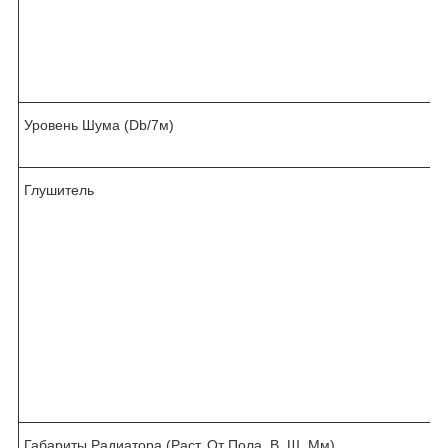
Уровень Шума (Db/7м)
Глушитель
Габариты Радиатора (Раст. От Пола, В, Ш, Мм)