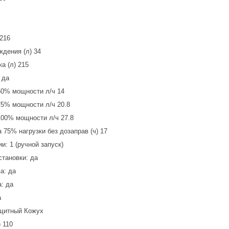
 216
дения (л) 34
а (л) 215
 да
50% мощности л/ч 14
75% мощности л/ч 20.8
100% мощности л/ч 27.8
 75% нагрузки без дозаправ (ч) 17
и: 1 (ручной запуск)
становки: да
а: да
: да
а
щитный Кожух
 110