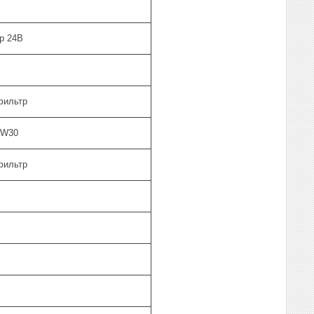
р 24В
фильтр
0W30
фильтр