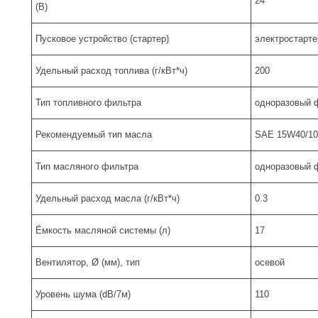
24
(В)
Пусковое устройство (стартер)
электростарте
Удельный расход топлива (г/кВт*ч)
200
Тип топливного фильтра
одноразовый 
Рекомендуемый тип масла
SAE 15W40/1
Тип масляного фильтра
одноразовый 
Удельный расход масла (г/кВт*ч)
0.3
Ёмкость масляной системы (л)
17
Вентилятор, Ø (мм), тип
осевой
Уровень шума (dB/7м)
110