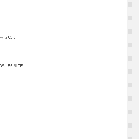
лом и ОЖ
TDS 155 6LTE