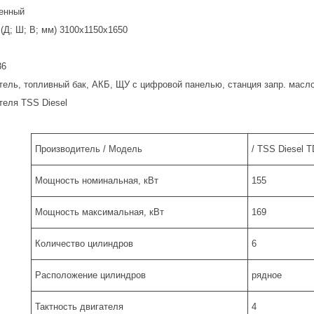
енный
(Д; Ш; В; мм) 3100x1150x1650
36
тель, топливный бак, АКБ, ЩУ с цифровой панелью, станция запр. мас
теля TSS Diesel
Производитель / Модель
/ TSS Diesel 
Мощность номинальная, кВт
155
Мощность максимальная, кВт
169
Количество цилиндров
6
Расположение цилиндров
рядное
Тактность двигателя
4