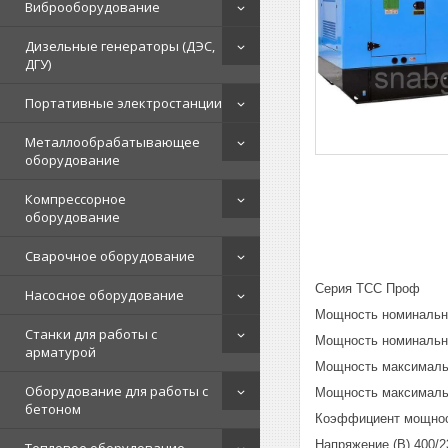
Виброоборудование
Дизельные генераторы (ДЭС,
ДГУ)
Портативные электростанции
Металлообрабатывающее
оборудование
Компрессорное
оборудование
Сварочное оборудование
Серия ТСС Проф
Насосное оборудование
Мощность номинальна
Станки для работы с
Мощность номинальн
арматурой
Мощность максимальн
Оборудование для работы с
Мощность максималь
бетоном
Коэффициент мощнос
Напряжение (В) 400/2