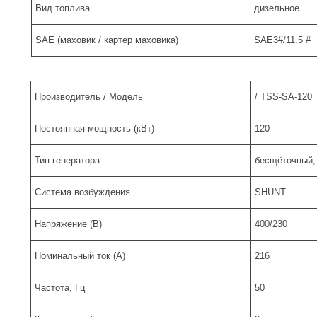
Вид топлива
дизельное
SAE (маховик / картер маховика)
SAE3#/11.5 #
Производитель / Модель
/ TSS-SA-120
Постоянная мощность (кВт)
120
Тип генератора
бесщёточный,
Система возбуждения
SHUNT
Напряжение (В)
400/230
Номинальный ток (А)
216
Частота, Гц
50