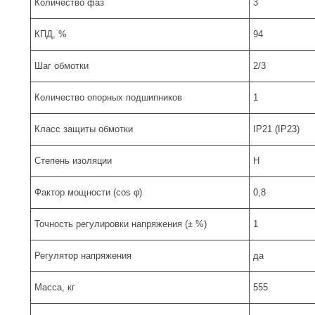
Количество фаз
3
КПД, %
94
Шаг обмотки
2/3
Количество опорных подшипников
1
Класс защиты обмотки
IP21 (IP23)
Степень изоляции
Н
Фактор мощности (cos φ)
0,8
Точность регулировки напряжения (± %)
1
Регулятор напряжения
да
Масса, кг
555