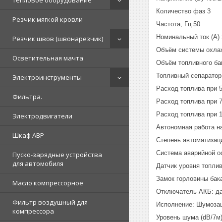
Тепловое оборудование
Количество фаз 3
Резчик мягкой кровли
Частота, Гц 50
Номинальный ток (А)
Резчик швов (швонарезчик)
Объём системы охлаж
Осветительная мачта
Объём топливного бак
Топливный сепаратор
Электроинструменты
Расход топлива при 
Фильтра.
Расход топлива при 
Расход топлива при 
Электродвигатели
Автономная работа на
Шкаф АВР
Степень автоматизаци
Система аварийной о
Пуско-зарядные устройства
для автомобиля
Датчик уровня топлив
Замок горловины бака
Масло компрессорное
Отключатель АКБ: д
Фильтр воздушный для
Исполнение: Шумоза
компрессора
Уровень шума (dB/7м)