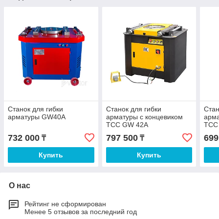
Станок для гибки
Станок для гибки
Стан
арматуры GW40A
арматуры с концевиком
арма
ТСС GW 42A
ТСС
автоматический
732 000
797 500
699
₸
₸
Купить
Купить
О нас
Рейтинг не сформирован
Менее 5 отзывов за последний год