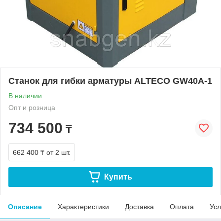
Станок для гибки арматуры ALTECO GW40A-1
В наличии
Опт и розница
734 500
₸
662 400 ₸
от 2 шт.
Купить
Описание
Характеристики
Доставка
Оплата
Усл