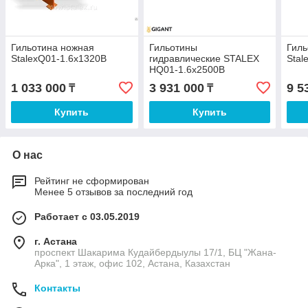
Гильотина ножная
Гильотины
Гиль
StalexQ01-1.6x1320B
гидравлические STALEX
Stal
HQ01-1.6x2500B
1 033 000
3 931 000
9 5
₸
₸
Купить
Купить
О нас
Рейтинг не сформирован
Менее 5 отзывов за последний год
Работает с 03.05.2019
г. Астана
проспект Шакарима Кудайбердыулы 17/1, БЦ "Жана-
Арка", 1 этаж, офис 102, Астана, Казахстан
Контакты