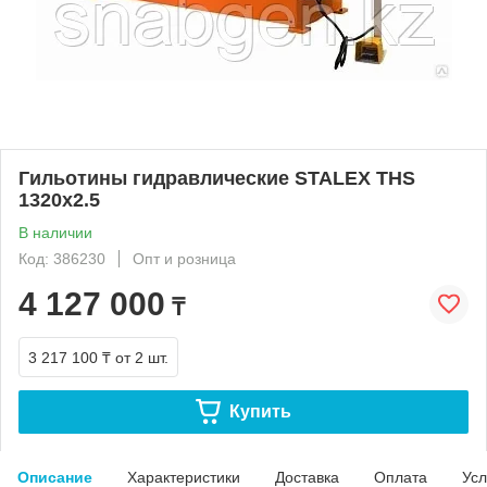
Гильотины гидравлические STALEX THS
1320x2.5
В наличии
Код: 386230
Опт и розница
4 127 000
₸
3 217 100 ₸
от 2 шт.
Купить
Описание
Характеристики
Доставка
Оплата
Усл