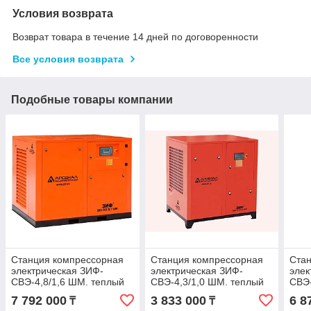
Условия возврата
Возврат товара в течение 14 дней по договоренности
Все условия возврата
Подобные товары компании
Станция компрессорная
Станция компрессорная
Ста
электрическая ЗИФ-
электрическая ЗИФ-
элек
СВЭ-4,8/1,6 ШМ. теплый
СВЭ-4,3/1,0 ШМ. теплый
СВЭ-
цех
цех
цех
7 792 000
3 833 000
6 8
₸
₸