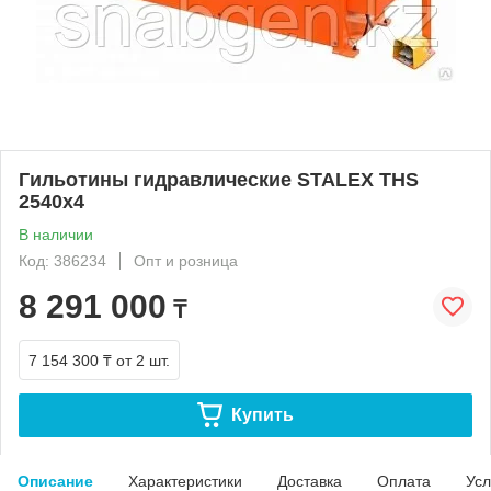
Гильотины гидравлические STALEX THS
2540x4
В наличии
Код: 386234
Опт и розница
8 291 000
₸
7 154 300 ₸
от 2 шт.
Купить
Описание
Характеристики
Доставка
Оплата
Усл