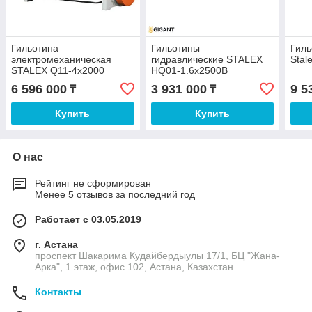
Гильотина
Гильотины
Гиль
электромеханическая
гидравлические STALEX
Stal
STALEX Q11-4x2000
HQ01-1.6x2500B
6 596 000
3 931 000
9 5
₸
₸
Купить
Купить
О нас
Рейтинг не сформирован
Менее 5 отзывов за последний год
Работает с 03.05.2019
г. Астана
проспект Шакарима Кудайбердыулы 17/1, БЦ "Жана-
Арка", 1 этаж, офис 102, Астана, Казахстан
Контакты