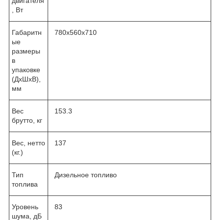
двигателя
, Вт
Габаритн
780х560х710
ые
размеры
в
упаковке
(ДхШхВ),
мм
Вес
153.3
брутто, кг
Вес, нетто
137
(кг.)
Тип
Дизельное топливо
топлива
Уровень
83
шума, дБ