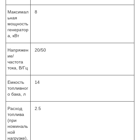
Максимал
8
ьная
мощность
генератор
а, кВт
Напряжен
20/50
ие/
частота
тока, В/Гц
Емкость
14
топливног
о бака, л
Расход
2.5
топлива
(при
номиналь
ной
нагрузке),