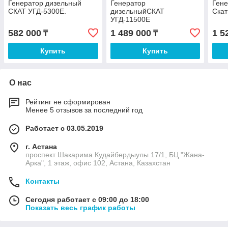
Генератор дизельный
Генератор
Гене
СКАТ УГД-5300Е.
дизельныйСКАТ
Скат
УГД-11500E
582 000
1 489 000
1 5
₸
₸
Купить
Купить
О нас
Рейтинг не сформирован
Менее 5 отзывов за последний год
Работает с 03.05.2019
г. Астана
проспект Шакарима Кудайбердыулы 17/1, БЦ "Жана-
Арка", 1 этаж, офис 102, Астана, Казахстан
Контакты
Сегодня работает с 09:00 до 18:00
Показать весь график работы