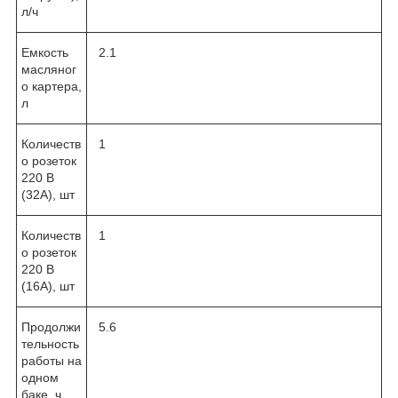
л/ч
Емкость
2.1
масляног
о картера,
л
Количеств
1
о розеток
220 В
(32А), шт
Количеств
1
о розеток
220 В
(16А), шт
Продолжи
5.6
тельность
работы на
одном
баке, ч