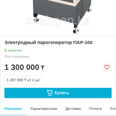
Электродный парогенератор ПАР-100
В наличии
Опт и розница
1 300 000
₸
1 287 000 ₸
от 2 шт.
Купить
Описание
Характеристики
Доставка
Оплата
Усл