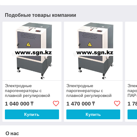
Подобные товары компании
Электродные
Электродные
Эле
парогенераторы с
парогенераторы с
паро
плавной регулировкой
плавной регулировкой
ПАР
мощности ПАР-15
мощности ПАР-100
1 040 000
1 470 000
1 7
₸
₸
Купить
Купить
О нас