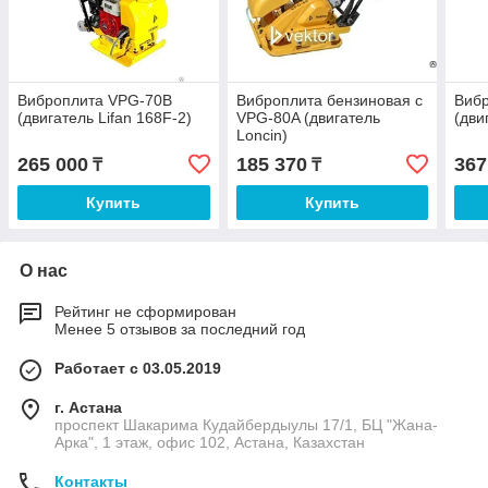
Виброплита VPG-70B
Виброплита бензиновая с
Виб
(двигатель Lifan 168F-2)
VPG-80A (двигатель
(дви
Loncin)
265 000
185 370
367
₸
₸
Купить
Купить
О нас
Рейтинг не сформирован
Менее 5 отзывов за последний год
Работает с 03.05.2019
г. Астана
проспект Шакарима Кудайбердыулы 17/1, БЦ "Жана-
Арка", 1 этаж, офис 102, Астана, Казахстан
Контакты