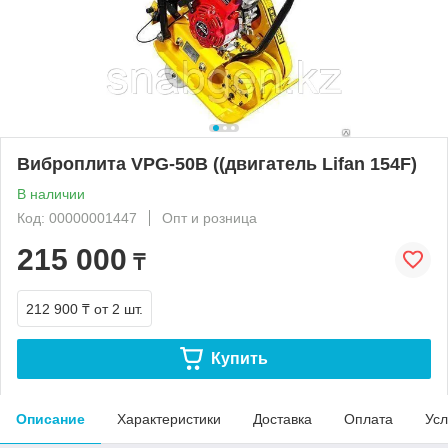
Виброплита VPG-50B ((двигатель Lifan 154F)
В наличии
Код: 00000001447
Опт и розница
215 000
₸
212 900 ₸
от 2 шт.
Купить
Описание
Характеристики
Доставка
Оплата
Усл