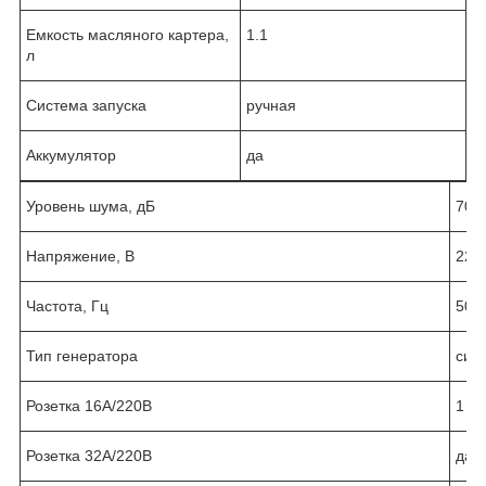
Емкость масляного картера,
1.1
л
Система запуска
ручная
Аккумулятор
да
Уровень шума, дБ
70
Напряжение, В
220
Частота, Гц
50
Тип генератора
син
Розетка 16А/220В
1
Розетка 32А/220В
да