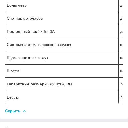
Вольтметр
да
Счетчик моточасов
да
Постоянный ток 12В/8.3А
да
Система автоматического запуска
нет
Шумозащитный кожух
нет
Шасси
нет
Габаритные размеры (ДхШхВ), мм
745
Вес, кг
75
Скрыть