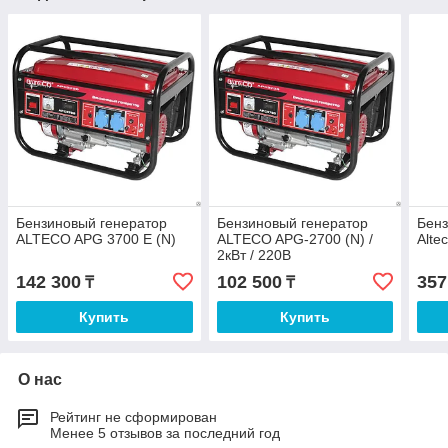
Бензиновый генератор
Бензиновый генератор
Бенз
ALTECO APG 3700 E (N)
ALTECO APG-2700 (N) /
Alte
2кВт / 220В
142 300
102 500
357
₸
₸
Купить
Купить
О нас
Рейтинг не сформирован
Менее 5 отзывов за последний год