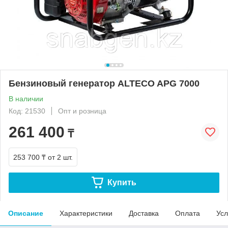
Бензиновый генератор ALTECO APG 7000
В наличии
Код: 21530
Опт и розница
261 400
₸
253 700 ₸
от 2 шт.
Купить
Описание
Характеристики
Доставка
Оплата
Усл