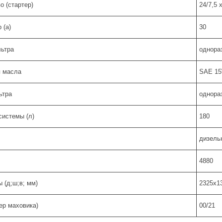
о (стартер)
24/7,5 
 (а)
30
льтра
однора
п масла
SAE 1
ьтра
однора
системы (л)
180
дизель
4880
 (д;ш;в; мм)
2325x1
тер маховика)
00/21