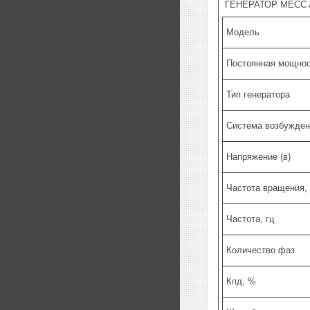
ГЕНЕРАТОР MECC 
Модель
Постоянная мощност
Тип генератора
Система возбужден
Напряжение (в)
Частота вращения,
Частота, гц
Количество фаз
Кпд, %