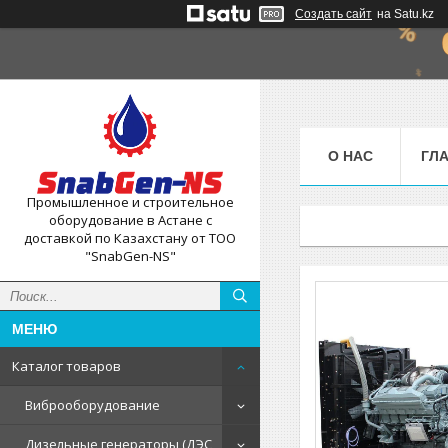
Создать сайт
на Satu.kz
О НАС
ГЛ
Промышленное и строительное
оборудование в Астане с
доставкой по Казахстану от ТОО
"SnabGen-NS"
Каталог товаров
Виброоборудование
Дизельные генераторы (ДЭС,