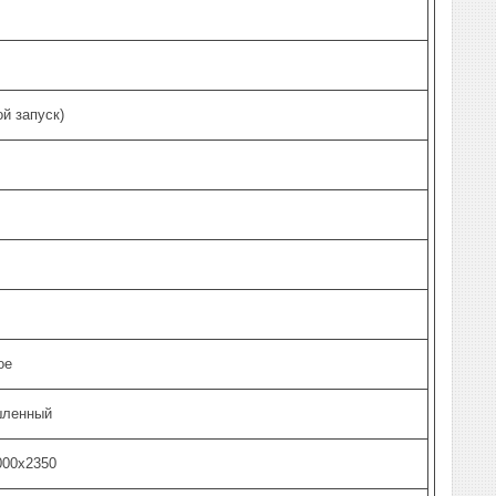
ой запуск)
ое
ленный
000х2350