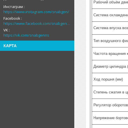
Рабочий объём двиг
Инстаграм
https://www.instagram.com/snabgen/
Система охлажден
Facebook
https://www.facebook.com/snabgenNS
Система впуска во
VK
https://vk.com/snabgenns
Тип воздушного фи
КАРТА
Частота вращения к
Диаметр цилиндра 
Ход поршня (мм)
Степень сжатия в 
Регулятор оборотов
Напряжение бортово