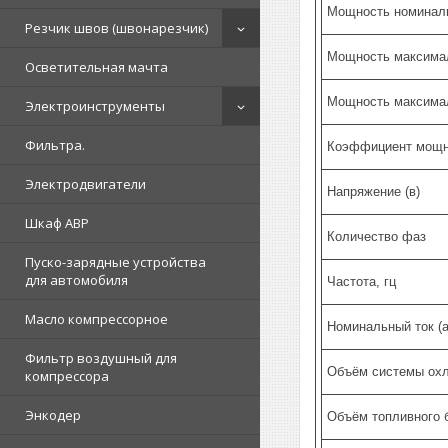
Мощность номиналь
Резчик швов (швонарезчик)
Мощность максимал
Осветительная мачта
Мощность максимал
Электроинструменты
Фильтра.
Коэффициент мощн
Электродвигатели
Напряжение (в)
Шкаф АВР
Количество фаз
Пуско-зарядные устройства
для автомобиля
Частота, гц
Масло компрессорное
Номинальный ток (а
Фильтр воздушный для
Объём системы охл
компрессора
Энкодер
Объём топливного б