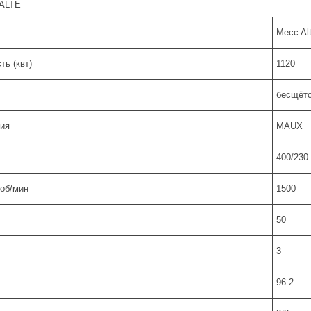
ALTE
Mecc Al
ь (квт)
1120
бесщёто
ия
MAUX
400/230
 об/мин
1500
50
3
96.2