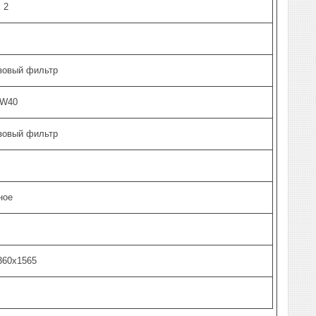
х 2
зовый фильтр
5W40
зовый фильтр
ное
360x1565