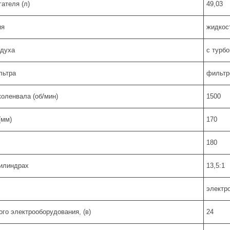
ателя (л)
49,03
ия
жидкос
здуха
с турб
льтра
фильтр
оленвала (об/мин)
1500
(мм)
170
180
цилиндрах
13,5:1
электр
го электрооборудования, (в)
24