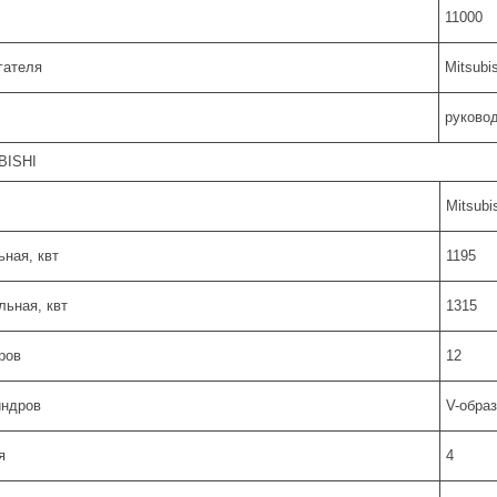
11000
гателя
Mitsubi
руковод
BISHI
Mitsubi
ная, квт
1195
ьная, квт
1315
ров
12
индров
V-обра
я
4