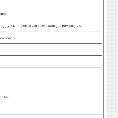
тная
онаддувом и промежуточным охлаждением воздуха
оэлемент
онный