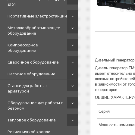
ДГУ)
Портативные электростанции
Металлообрабатывающее
оборудование
Компрессорное
оборудование
Дизельный генератор
Сварочное оборудование
Дизель генератор TM
имеет относительно 
Насосное оборудование
важных потребителей
в зависимости от то
Станки для работы с
генераторов.
арматурой
ОБЩИЕ ХАРАКТЕРИ
Оборудование для работы с
бетоном
Серия
Тепловое оборудование
Мощность номиналь
Резчик мягкой кровли