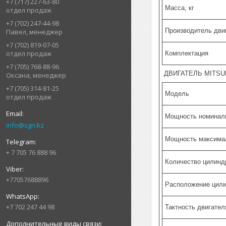
+7 (717) 227-63-80
Масса, кг
отдел продаж
+7 (702) 247-44-98
Производитель дви
Павел, менеджер
+7 (702) 819-07-05
отдел продаж
Комплектация
+7 (705) 768-88-96
ДВИГАТЕЛЬ MITSU
Оксана, менеджер
+7 (705) 314-81-25
Модель
отдел продаж
Мощность номиналь
info@sgn.kz
Мощность максимал
+ 7 705 76 888 96
Количество цилинд
+77057688896
Расположение цил
+7 702 247 44 98
Тактность двигател