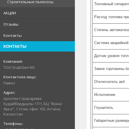
Строительные пылесосы
Топливный сепарат
АКЦИИ
Расход топлива пр
Отзывы
Степень автоматиз
Контакты
Система аварийной
КОНТАКТЫ
Датчик уровня топл
ТОО SnabGen-NS
Замок горловины б
Отключатель акб
Павел
Исполнение
проспект Шакарима
Кудайбердыулы 17/1, БЦ "Жана-
Глушитель
Арка", 1 этаж, офис 102, Астана,
Казахстан
Габаритные размеры