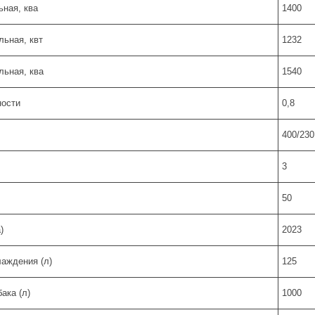
ная, ква
1400
ьная, квт
1232
ьная, ква
1540
ости
0,8
400/230
3
50
)
2023
аждения (л)
125
ака (л)
1000