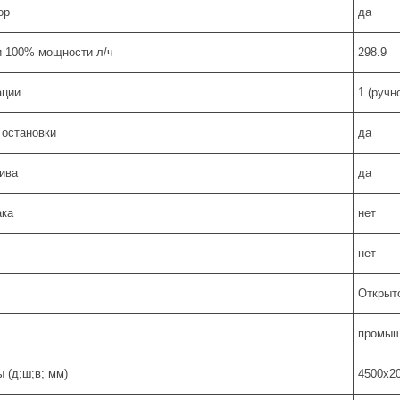
ор
да
и 100% мощности л/ч
298.9
ации
1 (ручн
 остановки
да
ива
да
ака
нет
нет
Открыт
промыш
 (д;ш;в; мм)
4500х2