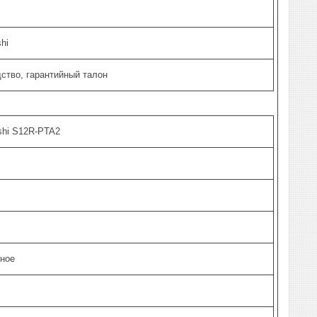
shi
ство, гарантийный талон
shi S12R-PTA2
зное