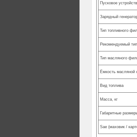
Пусковое устройств
Зарядный генератор
Тип топливного фи
Рекомендуемый ти
Тип масляного фил
Ёмкость масляной 
Вид топлива
Масса, кг
Габаритные размеры
Sae (маховик / кар