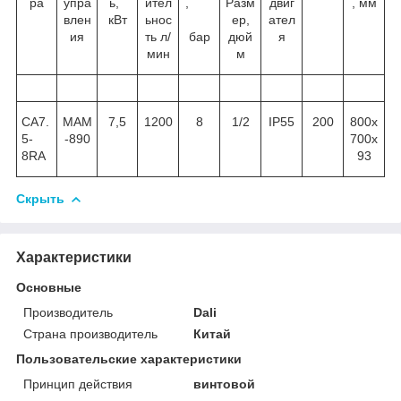
ра
упра
ь,
ител
,
Разм
двиг
, мм
влен
кВт
ьнос
ер,
ател
ия
ть л/
бар
дюй
я
мин
м
CA7.
MAM
7,5
1200
8
1/2
IP55
200
800х
5-
-890
700х
8RA
93
Скрыть
Характеристики
Основные
Производитель
Dali
Страна производитель
Китай
Пользовательские характеристики
Принцип действия
винтовой