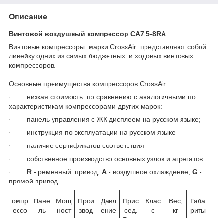
Описание
Винтовой воздушный компрессор CA7.5-8RA
Винтовые компрессоры марки CrossAir представляют собой
линейку одних из самых бюджетных и ходовых винтовых
компрессоров.
Основные преимущества компрессоров CrossAir:
· низкая стоимость по сравнению с аналогичными по
характеристикам компрессорами других марок;
· панель управления с ЖК дисплеем на русском языке;
· инструкция по эксплуатации на русском языке
· наличие сертификатов соответствия;
· собственное производство основных узлов и агрегатов.
·
R
- ременный привод,
A
- воздушное охлаждение,
G
-
прямой привод
омпр
Пане
Мощ
Прои
Давл
Прис
Клас
Вес,
Габа
ессо
ль
ност
звод
ение
оед.
с
кг
риты