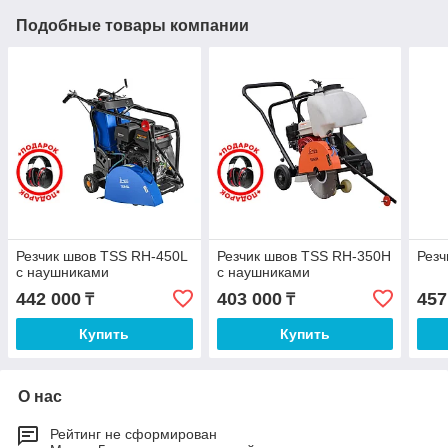
Подобные товары компании
Резчик швов TSS RH-450L
Резчик швов TSS RH-350H
Резч
с наушниками
с наушниками
442 000
403 000
457
₸
₸
Купить
Купить
О нас
Рейтинг не сформирован