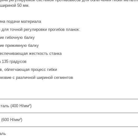
шириной 50 мм.
ина подачи материала
 для точной регулировки прогибов планок:
ие гибочную балку
ие прижимную балку
беспечивающая жесткость станка
 135 градусов
в, облегчающая процесс гибки
лезвие с различной шириной сегментов
таль (400 Н/мм²)
(600 Н/мм²)
аль