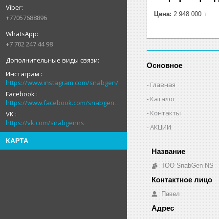
Цена:
2 948 000 ₸
+77057688896
+7 702 247 44 98
Основное
Инстаграм
https://www.instagram.com/snabgen/
Главная
Facebook
Каталог
https://www.facebook.com/snabgenNS
Контакты
VK
https://vk.com/snabgenns
АКЦИИ
КАРТА
ТОО SnabGen-NS
Павел