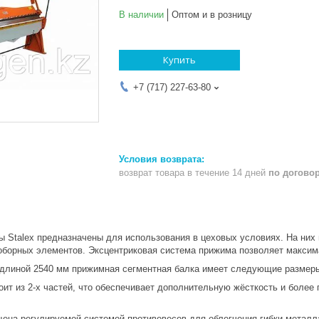
В наличии
Оптом и в розницу
Купить
+7 (717) 227-63-80
возврат товара в течение 14 дней
по догово
ы Stalex предназначены для использования в цеховых условиях. На них
оборных элементов. Эксцентриковая система прижима позволяет максим
 длиной 2540 мм прижимная сегментная балка имеет следующие размеры се
оит из 2-х частей, что обеспечивает дополнительную жёсткость и боле
щена регулируемой системой противовесов для облегчения гибки металл