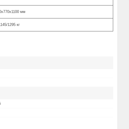
0х770х1100 мм
1145/1295 кг
й