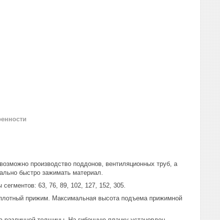
ренности
 возможно производство поддонов, вентиляционных труб, а
ально быстро зажимать материал.
гментов: 63, 76, 89, 102, 127, 152, 305.
е плотный прижим. Максимальная высота подъема прижимной
а различной толщины. На гибочную планку установлен