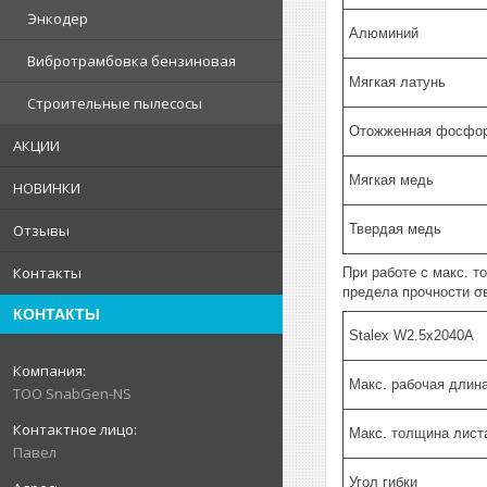
Энкодер
Алюминий
Вибротрамбовка бензиновая
Мягкая латунь
Строительные пылесосы
Отожженная фосфор
АКЦИИ
Мягкая медь
НОВИНКИ
Твердая медь
Отзывы
Контакты
При работе с макс. 
предела прочности σ
КОНТАКТЫ
Stalex W2.5x2040A
Макс. рабочая длин
ТОО SnabGen-NS
Макс. толщина лист
Павел
Угол гибки