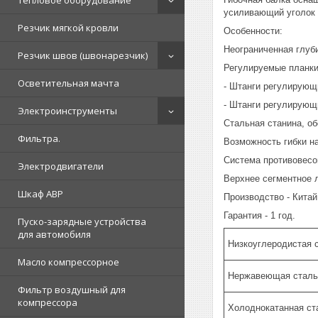
Тепловое оборудование
усиливающий уголок 
Резчик мягкой кровли
Особенности:
Неограниченная глуб
Резчик швов (швонарезчик)
Регулируемые планки
Осветительная мачта
- Штанги регулирующ
- Штанги регулирующ
Электроинструменты
Стальная станина, о
Фильтра.
Возможность гибки на
Система противовесо
Электродвигатели
Верхнее сегментное 
Шкаф АВР
Производство - Китай
Гарантия - 1 год.
Пуско-зарядные устройства
для автомобиля
Низкоуглеродистая с
Масло компрессорное
Нержавеющая сталь 
Фильтр воздушный для
компрессора
Холоднокатанная ст