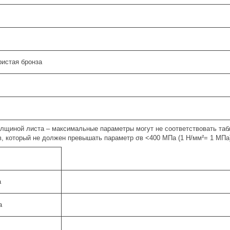
истая бронза
толщиной листа – максимальные параметры могут не соответствовать та
в, который не должен превышать параметр σв <400 MПа (1 Н/мм²= 1 МПа)
а
а