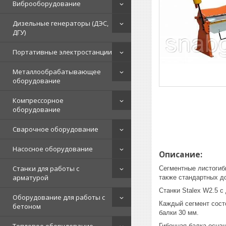
Виброоборудование
Дизельные генераторы (ДЭС,
ДГУ)
Портативные электростанции
Металлообрабатывающее
оборудование
Компрессорное
оборудование
Сварочное оборудование
Насосное оборудование
Описание:
Станки для работы с
Сегментные листогиб
арматурой
также стандартных д
Станки Stalex W2.5 с
Оборудование для работы с
Каждый сегмент сост
бетоном
балки 30 мм.
Гибочная балка осна