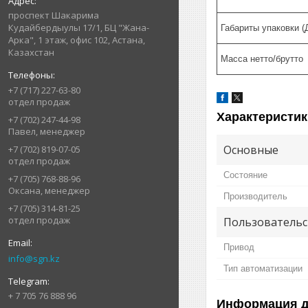
проспект Шакарима
Кудайбердыулы 17/1, БЦ "Жана-
Габариты упаковки 
Арка", 1 этаж, офис 102, Астана,
Казахстан
Масса нетто/брутто
+7 (717) 227-63-80
отдел продаж
Характеристик
+7 (702) 247-44-98
Павел, менеджер
Основные
+7 (702) 819-07-05
отдел продаж
Состояние
+7 (705) 768-88-96
Оксана, менеджер
Производитель
+7 (705) 314-81-25
отдел продаж
Пользовательс
Привод
info@sgn.kz
Тип автоматизации
+ 7 705 76 888 96
Информация д