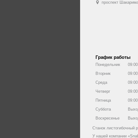
проспект Шакарима
График работы
Понедельник
09:00
Вторник
09:00
Среда
09:00
Четверг
09:00
Пятница
09:00
Суббота
Выхо
Воскресенье
Выхо
Станок листогибочный р
У нашей компании «Sna