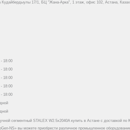
 Кудайбердыулы 17/1, БЦ "Жана-Арка", 1 этаж, офис 102, Астана, Каза
18:00
18:00
18:00
18:00
18:00
дной
дной
учной сегментный STALEX W2.5x2040A купить в Астане с доставкой по 
bGen-NS» вы можете приобрести различное промышленное оборудование 