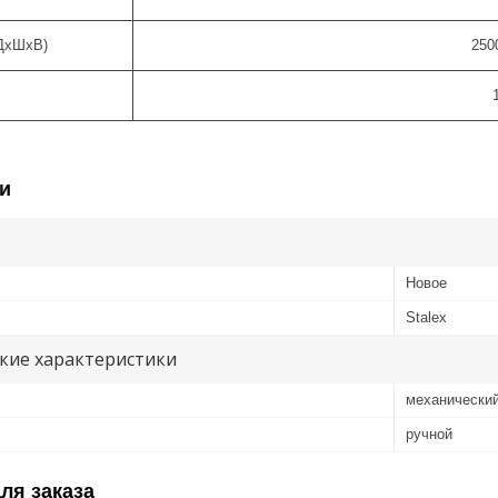
(ДхШхВ)
250
и
Новое
Stalex
кие характеристики
механически
ручной
ля заказа