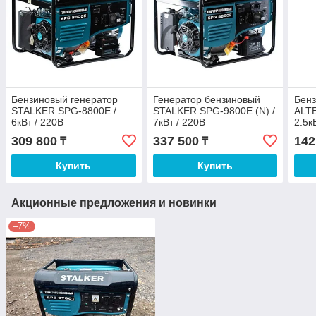
Бензиновый генератор
Генератор бензиновый
Бенз
STALKER SPG-8800E /
STALKER SPG-9800E (N) /
ALTE
6кВт / 220В
7кВт / 220В
2.5к
309 800
337 500
142
₸
₸
Купить
Купить
Акционные предложения и новинки
–7%