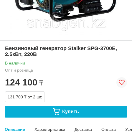
Бензиновый генератор Stalker SPG-3700E,
2.5кВт, 220В
В наличии
Опт и розница
124 100
₸
131 700 ₸
от 2 шт.
Купить
Описание
Характеристики
Доставка
Оплата
Усл