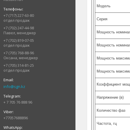
Модель
+7 (717) 227-63-80
Серия
отдел продаж
+7 (702) 247-44-98
Мощность номинал
Павел, менеджер
+7 (702) 819-07-05
отдел продаж
Мощность номинал
+7 (705) 768-88-96
Оксана, менеджер
Мощность максима
+7 (705) 314-81-25
отдел продаж
Мощность максима
Коэффициент мощ
info@sgn.kz
Напряжение (в)
+ 7 705 76 888 96
Количество фаз
+77057688896
Частота, гц