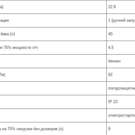
а)
22.8
зации
1 (ручной запу
бака (л)
40
ри 75% мощности л/ч
4.5
бензин
7м)
82
погодозащитн
IP 23
электростарте
 на 75% нагрузки без дозаправ (ч)
9