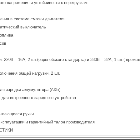
го напряжения и устойчивости к перегрузкам.
ия в системе смазки двигателя
тический выключатель
оплива
сов
220В – 16А, 2 шт.(европейского стандарта) и 380В – 32А, 1 шт.( промы
ючения общей нагрузки, 2 шт.
 зарядки аккумулятора (АКБ)
ля встроенного зарядного устройства
вающиеся ручки
сплуатации и гарантийный талон производителя
СТИКИ