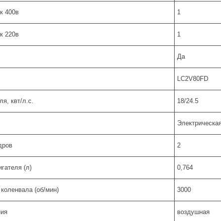
к 400в
1
к 220в
1
Да
LC2V80FD
я, квт/л.с.
18/24.5
Электрическая 
дров
2
гателя (л)
0,764
коленвала (об/мин)
3000
ния
воздушная