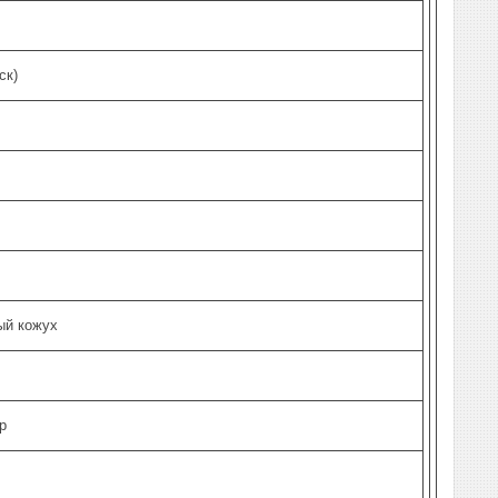
ск)
ый кожух
р