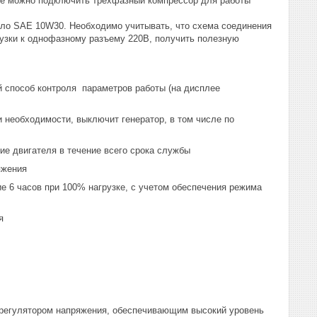
исе можно подключить трехфазный компрессор для работы
сло SAE 10W30. Необходимо учитывать, что схема соединения
рузки к однофазному разъему 220В, получить полезную
пособ контроля параметров работы (на дисплее
необходимости, выключит генератор, в том числе по
е двигателя в течение всего срока службы
яжения
 6 часов при 100% нагрузке, с учетом обеспечения режима
я
регулятором напряжения, обеспечивающим высокий уровень