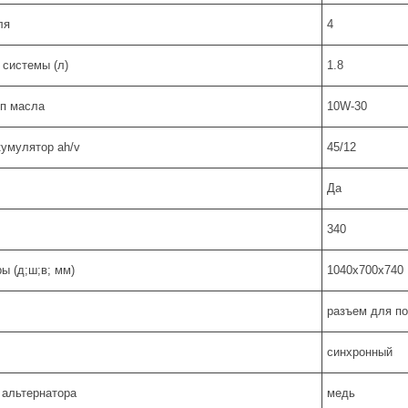
ля
4
 системы (л)
1.8
п масла
10W-30
кумулятор ah/v
45/12
Да
340
ы (д;ш;в; мм)
1040х700х740
разъем для п
синхронный
 альтернатора
медь