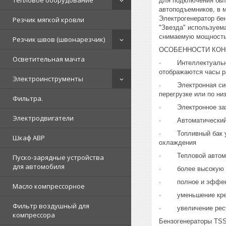
Тепловое оборудование
для подключения быт
автоподъемников, в 
Электрогенератор бе
Резчик мягкой кровли
"Звезда" используем
снимаемую мощность 
Резчик швов (швонарезчик)
ОСОБЕННОСТИ КОН
Осветительная мачта
· Интеллектуальный
отображаются часы ра
Электроинструменты
· Электронная систе
перегрузке или по ни
Фильтра.
· Электронное зажиг
Электродвигатели
· Автоматический р
· Топливный бак уве
Шкаф АВР
охлаждения
· Тепловой автомати
Пуско-зарядные устройства
для автомобиля
· более высокую в
· полное и эффекти
Масло компрессорное
· уменьшение крем
Фильтр воздушный для
· увеличение ресур
компрессора
Бензогенераторы TSS