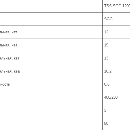
TSS SGG 1200
SGG
ьная, квт
12
ьная, ква
15
льная, квт
13
льная, ква
16.2
ности
0.8
400/230
3
50