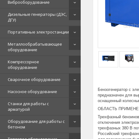
Виброоборудование
Дизельные генераторы (ДЭС,
ДГУ)
Портативные электростанции
Металлообрабатывающее
оборудование
Компрессорное
оборудование
Сварочное оборудование
Бензогенератор с эл
Насосное оборудование
предназначен для выр
оснащенный колесным
Станки для работы с
ОБЛАСТЬ ПРИМЕНЕ
арматурой
Трехфазный бензинов
Оборудование для работы с
отключения электроэн
бетоном
трехфазных 380 В по
Российский трехфазн