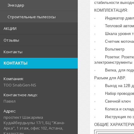
стабильности выходно
Энкодер
КОМПЛЕКТАЦИЯ:
Строительные пылесосы
· Индикатор давлен
· Тепловой автома
АКЦИИ
· Шкала уровня т
Отзывы
· Счетчик моточа
· Вольтметр
Контакты
· Розетки: Розетки: 
электроинструменты
КОНТАКТЫ
· Вилка, для подкл
Разъем для АВР.
ТОО SnabGen-NS
· Выход на 12В для
· Набор проводов д
Павел
· Свечной ключ
· Колеса и склады
· Инструкция по эк
проспект Шакарима
Кудайбердыулы 17/1, БЦ "Жана-
ОБЩИЕ ХАРАКТЕРИ
Арка", 1 этаж, офис 102, Астана,
Казахстан