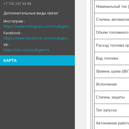
+7 702 247 44 98
Номинальный ток (
Степень автомати
Инстаграм
https://www.instagram.com/snabgen/
Facebook
Объём топливного 
https://www.facebook.com/snabgenNS
VK
Расход топлива п
https://vk.com/snabgenns
Вид топлива
КАРТА
Уровень шума (db/
Исполнение
Степень защиты
Тип запуска
Автономная работа