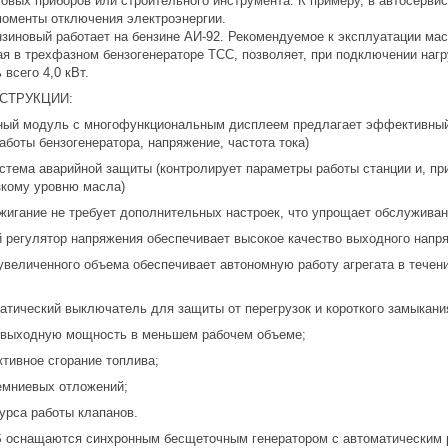
овых приборов или строительного инструмента. К примеру, в автосерв
моменты отключения электроэнергии.
нзиновый работает на бензине АИ-92. Рекомендуемое к эксплуатации ма
ая в трехфазном бензогенераторе ТСС, позволяет, при подключении наг
всего 4,0 кВт.
СТРУКЦИИ:
 модуль с многофункциональным дисплеем предлагает эффективный с
боты бензогенератора, напряжение, частота тока)
ма аварийной защиты (контролирует параметры работы станции и, при 
зкому уровню масла)
ание не требует дополнительных настроек, что упрощает обслуживани
егулятор напряжения обеспечивает высокое качество выходного напр
личенного объема обеспечивает автономную работу агрегата в течение
ческий выключатель для защиты от перегрузок и короткого замыкани
ыходную мощность в меньшем рабочем объеме;
вное сгорание топлива;
ниевых отложений;
са работы клапанов.
 оснащаются синхронным беcщеточным генератором с автоматическим 