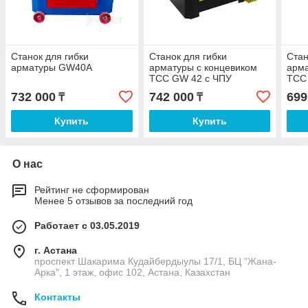
Станок для гибки
Станок для гибки
Стан
арматуры GW40A
арматуры с концевиком
арма
ТСС GW 42 c ЧПУ
ТСС
732 000
742 000
699
₸
₸
Купить
Купить
О нас
Рейтинг не сформирован
Менее 5 отзывов за последний год
Работает с 03.05.2019
г. Астана
проспект Шакарима Кудайбердыулы 17/1, БЦ "Жана-
Арка", 1 этаж, офис 102, Астана, Казахстан
Контакты