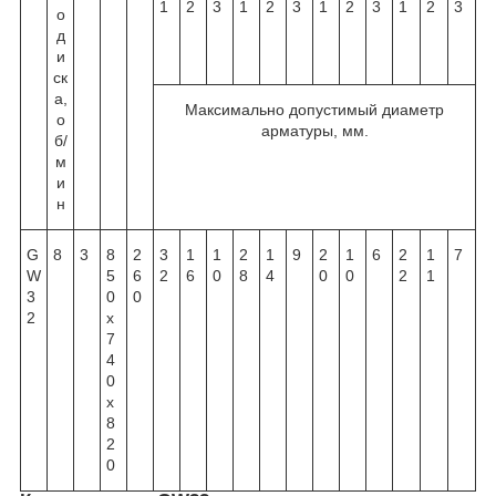
1
2
3
1
2
3
1
2
3
1
2
3
о
д
и
ск
а,
Максимально допустимый диаметр
о
арматуры, мм.
б/
м
и
н
G
8
3
8
2
3
1
1
2
1
9
2
1
6
2
1
7
W
5
6
2
6
0
8
4
0
0
2
1
3
0
0
2
х
7
4
0
х
8
2
0