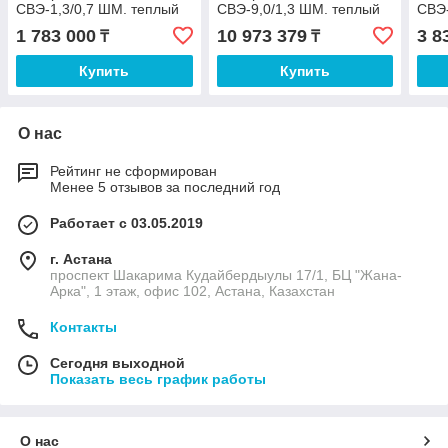
СВЭ-1,3/0,7 ШМ. теплый
СВЭ-9,0/1,3 ШМ. теплый
СВЭ-
цех
цех
цех
1 783 000
10 973 379
3 8
₸
₸
Купить
Купить
О нас
Рейтинг не сформирован
Менее 5 отзывов за последний год
Работает с 03.05.2019
г. Астана
проспект Шакарима Кудайбердыулы 17/1, БЦ "Жана-
Арка", 1 этаж, офис 102, Астана, Казахстан
Контакты
Сегодня выходной
Показать весь график работы
О нас