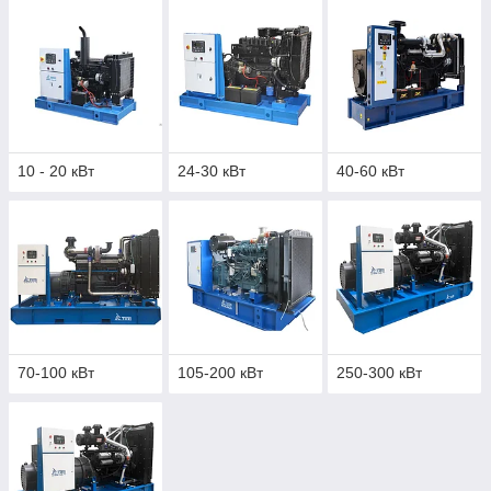
низким ценам и оптимальны для эксплуатации в режиме
резервирования основной сети электропитания.
ПРЕИМУЩЕСТВА:
- низкая отпуская цена, доступная электроэнергия;
- высокая ремонтопригодность и простота обслуживания;
- надёжные и проверенные двигатели TSS Diesel с
10 - 20 кВт
24-30 кВт
40-60 кВт
превосходными наборами характеристик (производятся на
передовых моторостроительных предприятиях Китая, по
заказу и эксклюзивно для ГК ТСС);
- срок наработки до капитального ремонта – 8 000
моточасов.
70-100 кВт
105-200 кВт
250-300 кВт