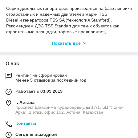
Серия дизельных генераторов производится на базе линейки
отработанных и надёжных двигателей марки TSS
Diesel и генераторов TSS SA (технология Stamford).
Рекомендуем ДЭС TSS Standart для таких объектов как
строительные площадки, торговые предприятия,
коттеджные поселки, частные дома или любые объекты, на
Показать всё
которых перебои в электроснабжении случаются не очень
часто.
В зависимости от условий эксплуатации и пожелания
заказчиков предлагается несколько видов исполнения серии
О нас
TSS Standart: капотное, кожухное, контейнерное и
передвижное.
Рейтинг не сформирован
Менее 5 отзывов за последний год
Работает с 03.05.2019
г. Астана
проспект Шакарима Кудайбердыулы 17/1, БЦ "Жана-
Арка", 1 этаж, офис 102, Астана, Казахстан
Контакты
Сегодня выходной